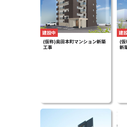
建設中
建
(仮称)奥田本町マンション新築
(
工事
新