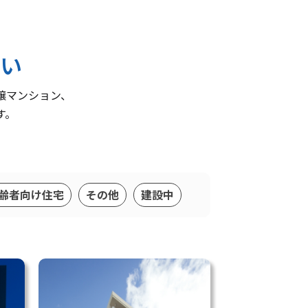
い
譲マンション、
す。
。
齢者向け住宅
その他
建設中