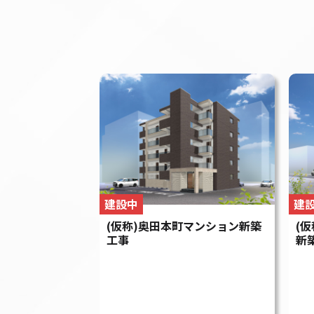
建設中
建
(仮称)奥田本町マンション新築
(
工事
新