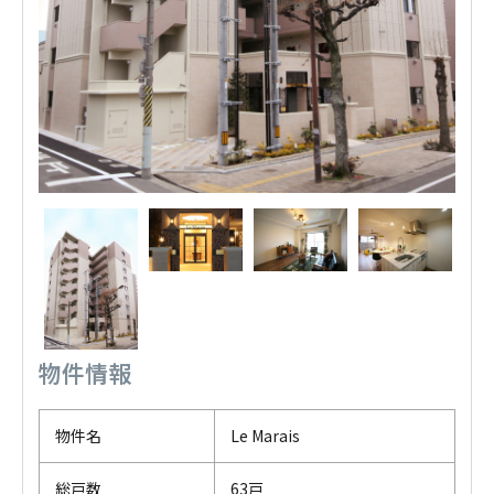
物件情報
物件名
Le Marais
総戸数
63戸
竣工
2015年2月
戻る