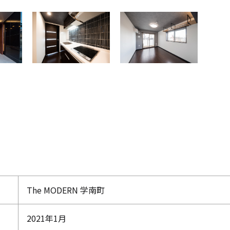
関連事例
賃貸マンション
設中
Foresis 下中野
仮称)大和町二丁目マンション
築工事