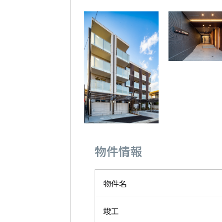
建設中
建
(仮称)奥田本町マンション新築
(
工事
新