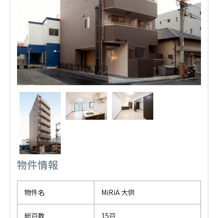
物件情報
物件名
MiRiA 大供
総戸数
15戸
竣工
2013年3月
戻る